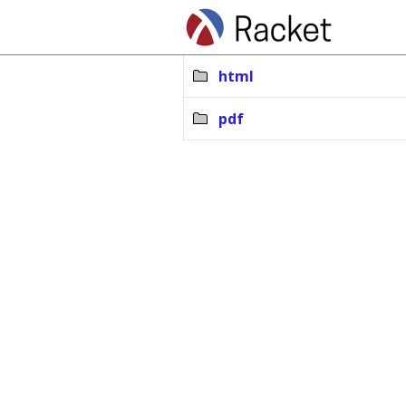
html
pdf