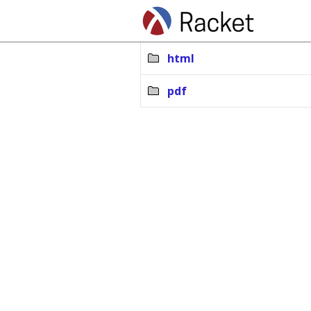
html
pdf