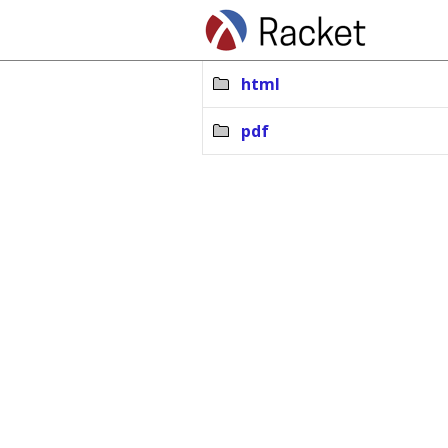
html
pdf