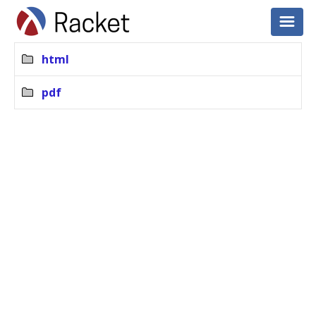
html
pdf