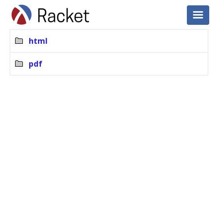
html
pdf