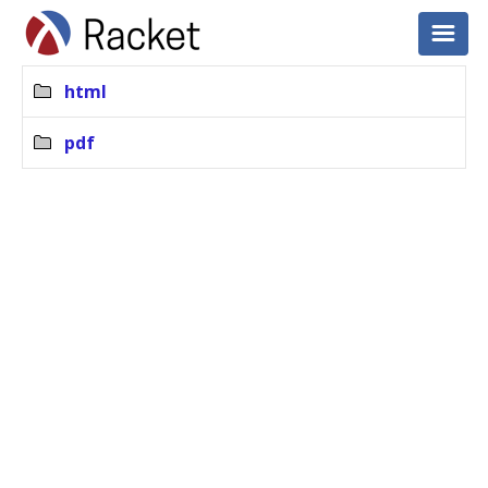
html
pdf