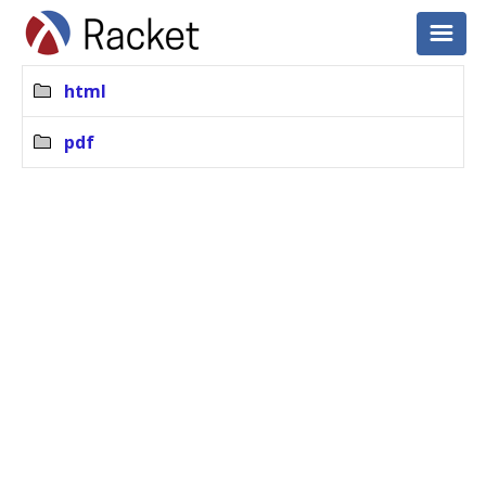
html
pdf