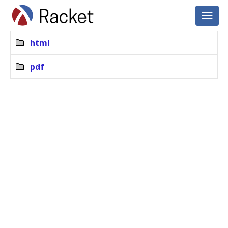
html
pdf