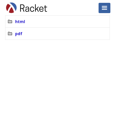
html
pdf