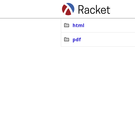
html
pdf