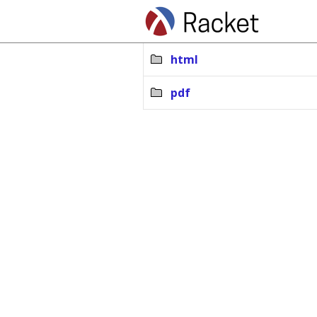
html
pdf